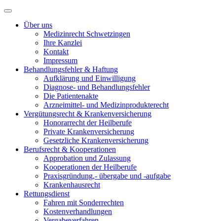
Über uns
Medizinrecht Schwetzingen
Ihre Kanzlei
Kontakt
Impressum
Behandlungsfehler & Haftung
Aufklärung und Einwilligung
Diagnose- und Behandlungsfehler
Die Patientenakte
Arzneimittel- und Medizinprodukterecht
Vergütungsrecht & Krankenversicherung
Honorarrecht der Heilberufe
Private Krankenversicherung
Gesetzliche Krankenversicherung
Berufsrecht & Kooperationen
Approbation und Zulassung
Kooperationen der Heilberufe
Praxisgründung,- übergabe und -aufgabe
Krankenhausrecht
Rettungsdienst
Fahren mit Sonderrechten
Kostenverhandlungen
Vergabeverfahren