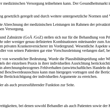
r medizinischen Versorgung teilnehmen kann. Der Gesundheitsmarkt in
ng gesetzlich geregelt und durch weitere untergesetzliche Normen und V
chte Abrechnung der medizinischen Leistungen im Rahmen der privatär
hen Versorgung.
nd Zahnärzte (GoÄ /GoZ) stellen sich nur für die Behandlung von Priv
mehr oder weniger genau definierten Kombinationen miteinander zum Ans
t dem privaten Krankenversicherer im Vordergrund. Wesentliche Aspekte 
dler von seinen Patienten gar eine Vorschussleistung verlangen darf, 
e von wesentlicher Bedeutung. Wurde die Plausibilitätsprüfung oder Wir
ls der einzelnen Praxis in ihrer individuellen Ausrichtung berücksich
n abrechnungsbezogenes Fehlverhalten (unwirtschaftliches Handeln des
nd Beschwerdeausschuss kann man hiergegen vortragen und die Berücks
die Berücksichtigung der individuellen Argumente zu erreichen.
er als auch prozessführender Funktion zur Seite.
itigkeiten, bei denen sowohl Behandler als auch Patienten sowie der K