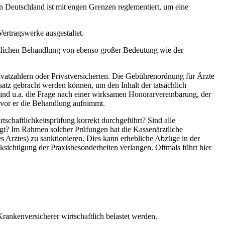
 Deutschland ist mit engen Grenzen reglementiert, um eine
ertragswerke ausgestaltet.
ztlichen Behandlung von ebenso großer Bedeutung wie der
atzahlern oder Privatversicherten. Die Gebührenordnung für Ärzte
atz gebracht werden können, um den Inhalt der tatsächlich
sind u.a. die Frage nach einer wirksamen Honorarvereinbarung, der
bevor er die Behandlung aufnimmt.
tschaftlichkeitsprüfung korrekt durchgeführt? Sind alle
tigt? Im Rahmen solcher Prüfungen hat die Kassenärztliche
 Arztes) zu sanktionieren. Dies kann erhebliche Abzüge in der
ichtigung der Praxisbesonderheiten verlangen. Oftmals führt hier
rankenversicherer wirtschaftlich belastet werden.