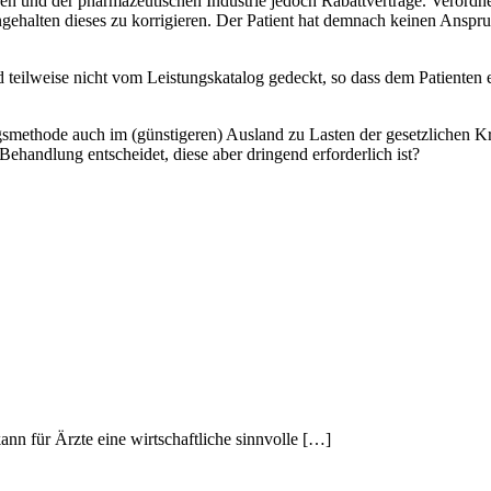
 und der pharmazeutischen Industrie jedoch Rabattverträge. Verordne
 angehalten dieses zu korrigieren. Der Patient hat demnach keinen Ansp
 teilweise nicht vom Leistungskatalog gedeckt, so dass dem Patienten
ungsmethode auch im (günstigeren) Ausland zu Lasten der gesetzliche
ehandlung entscheidet, diese aber dringend erforderlich ist?
ann für Ärzte eine wirtschaftliche sinnvolle […]