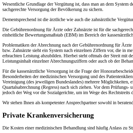
Wesentliche Grundlage der Vergütung ist, dass man an dem System de
sachgerechte Versorgung der Bevölkerung zu sichern.
Dementsprechend ist die ärztliche wie auch die zahnärztliche Vergütu
Die Gebührenordnung für Ärzte oder Zahnärzte ist für die sachgere
einheitliche Bewertungsmaßstab (EBM) im Bereich der kassenärztlic
Problematiken der Abrechnung nach der Gebührenordnung für Ärzte u
bzw. Zahnärzte sieht ein System nach einzelnen Ziffern vor, die in 
erbrachten Leistung abzubilden. Hierbei steht oftmals der Streit mi
Leistungsinhalt einzelner Abrechnungsziffern oder auch ob der Behan
Für die kassenärztliche Versorgung ist die Frage der Honorarbescheid
Besonderheiten der medizinischen Versorgung und des Patientenkliente
Vereinigung (des jeweiligen Bundeslandes) mehrere Möglichkeiten, ei
Quartalsabrechnung (Regress) nach sich ziehen. Vor dem Prüfungs- u
jedoch der Weg vor die Sozialgerichte, um im Wege des Rechtstreits 
Wir stehen Ihnen als kompetenter Ansprechpartner sowohl in beratend
Private Krankenversicherung
Die Kosten einer medizinischen Behandlung sind häufig Anlass zu Stre