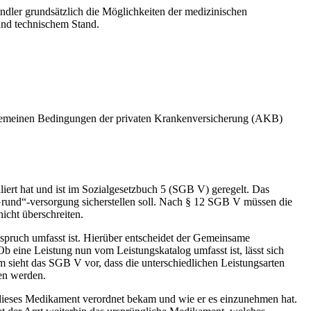
ndler grundsätzlich die Möglichkeiten der medizinischen
und technischem Stand.
llgemeinen Bedingungen der privaten Krankenversicherung (AKB)
liert hat und ist im Sozialgesetzbuch 5 (SGB V) geregelt. Das
 „Grund“-versorgung sicherstellen soll. Nach § 12 SGB V müssen die
icht überschreiten.
nspruch umfasst ist. Hierüber entscheidet der Gemeinsame
 eine Leistung nun vom Leistungskatalog umfasst ist, lässt sich
em sieht das SGB V vor, dass die unterschiedlichen Leistungsarten
ben werden.
r dieses Medikament verordnet bekam und wie er es einzunehmen hat.