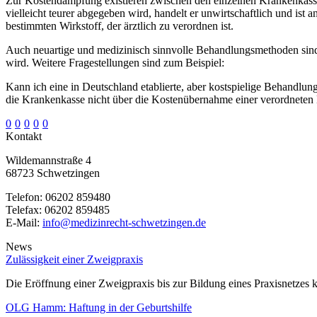
Zur Kostendämpfung existieren zwischen den einzelnen Krankenkassen
vielleicht teurer abgegeben wird, handelt er unwirtschaftlich und ist
bestimmten Wirkstoff, der ärztlich zu verordnen ist.
Auch neuartige und medizinisch sinnvolle Behandlungsmethoden sind
wird. Weitere Fragestellungen sind zum Beispiel:
Kann ich eine in Deutschland etablierte, aber kostspielige Behandl
die Krankenkasse nicht über die Kostenübernahme einer verordneten B
0
0
0
0
0
Kontakt
Wildemannstraße 4
68723 Schwetzingen
Telefon:
06202 859480
Telefax:
06202 859485
E-Mail:
info@medizinrecht-schwetzingen.de
News
Zulässigkeit einer Zweigpraxis
Die Eröffnung einer Zweigpraxis bis zur Bildung eines Praxisnetzes k
OLG Hamm: Haftung in der Geburtshilfe