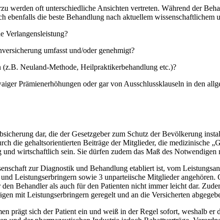
zu werden oft unterschiedliche Ansichten vertreten. Während der Beha
ch ebenfalls die beste Behandlung nach aktuellem wissenschaftlichem 
ne Verlangensleistung?
versicherung umfasst und/oder genehmigt?
n (z.B. Neuland-Methode, Heilpraktikerbehandlung etc.)?
twaiger Prämienerhöhungen oder gar von Ausschlussklauseln in den a
Absicherung dar, die der Gesetzgeber zum Schutz der Bevölkerung instal
durch die gehaltsorientierten Beiträge der Mitglieder, die medizinische
und wirtschaftlich sein. Sie dürfen zudem das Maß des Notwendigen n
ssenschaft zur Diagnostik und Behandlung etabliert ist, vom Leistungsa
nd Leistungserbringern sowie 3 unparteiische Mitglieder angehören. Ob
r den Behandler als auch für den Patienten nicht immer leicht dar. Zud
rägen mit Leistungserbringern geregelt und an die Versicherten abgege
n prägt sich der Patient ein und weiß in der Regel sofort, weshalb e